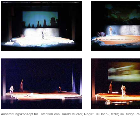
Ausstattungskonzept für Totenfloß von Harald Mueller, Regie: Uli Hoch (Berlin) im Budge-P